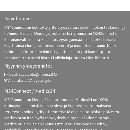
Palvelumme
M24Connect on kehitetty yhteistyössä terveydenhuollon tuotannon ja
hallinnon kanssa. Muista järjestelmistä riippumaton M24Connect on
kokonaisvaltainen ratkaisu terveysorganisaatioille, jotka haluavat
käyttöönsä chat- ja videovastaanotot ja muut etävastaanottojen
hallintaan ja koordinointiin liittyvät toiminnot potilaan tarpeita
unohtamatta. Kiinteä hinta. Ei piilokuluja. Nopea käyttöönotto.
Myynnin yhteydenotot
asiakaspalvelu@medics24.fi
Vasarakatu 27, Jyväskylä
M24Connect / Medics24
M24Connect on Medics24:n tuotemerkki. Medics24 on 100%
kotimaisessa omistuksessa oleva ja Suomeen verot maksava
terveysteknologiayritys. Perinteisistä ohjelmistotaloista poiketen
Medics24 on itse myös terveydenhuoltopalveluiden tuottaja.
Medics24:llä on laaja kokemus mm. perusterveydenhuolto-,