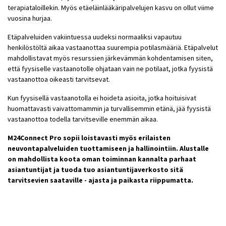
terapiataloillekin. Myös etäeläinlääkäripalvelujen kasvu on ollut viime
vuosina hurjaa.
Etäpalveluiden vakiintuessa uudeksi normaaliksi vapautuu
henkilöstöltä aikaa vastaanottaa suurempia potilasmääriä. Etäpalvelut
mahdollistavat myös resurssien järkevämmän kohdentamisen siten,
että fyysiselle vastaanotolle ohjataan vain ne potilaat, jotka fyysistä
vastaanottoa oikeasti tarvitsevat.
Kun fyysisellä vastaanotolla ei hoideta asioita, jotka hoituisivat
huomattavasti vaivattomammin ja turvallisemmin etänä, jää fyysistä
vastaanottoa todella tarvitseville enemmän aikaa.
M24Connect Pro sopii loistavasti myös erilaisten
neuvontapalveluiden tuottamiseen ja hallinointiin. Alustalle
on mahdollista koota oman toiminnan kannalta parhaat
asiantuntijat ja tuoda tuo asiantuntijaverkosto sitä
tarvitsevien saataville - ajasta ja paikasta riippumatta.