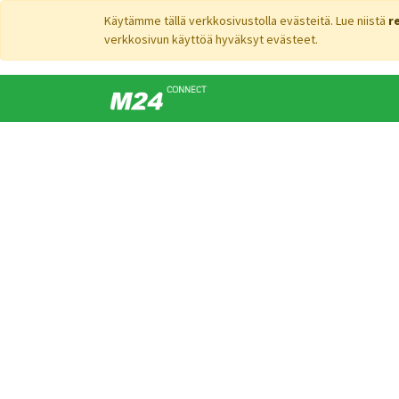
Käytämme tällä verkkosivustolla evästeitä. Lue niistä
r
verkkosivun käyttöä hyväksyt evästeet.
Ei vielä blogikirjoituks