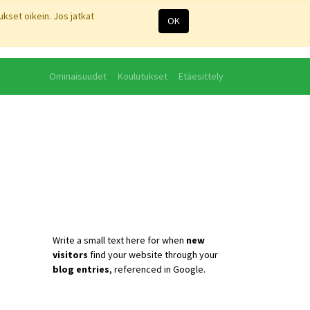
kset oikein. Jos jatkat
OK
Ominaisuudet
Koulutukset
Etäesittely
Tietoa meistä
Write a small text here for when
new
visitors
find your website through your
blog entries
, referenced in Google.
Stay updated :