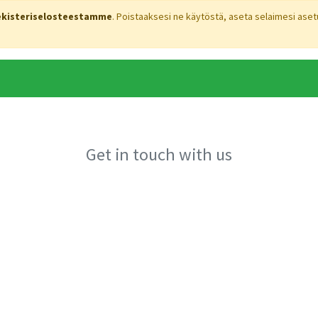
ekisteriselosteestamme
. Poistaaksesi ne käytöstä, aseta selaimesi asetu
Blogimme
Get in touch with us
ia