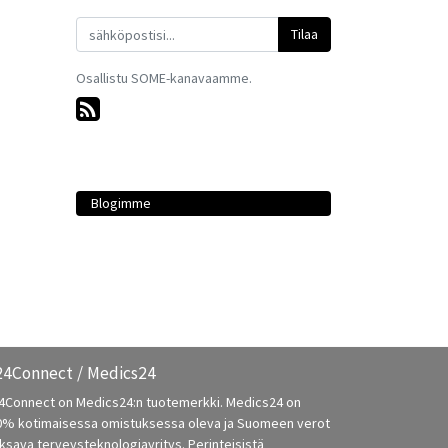
Tilaa
Osallistu SOME-kanavaamme.
Meidän blogimme
Blogimme
Tunnisteet
Arkistot
4Connect / Medics24
4Connect on Medics24:n tuotemerkki. Medics24 on
0% kotimaisessa omistuksessa oleva ja Suomeen verot
sava terveysteknologiayritys. Perinteisistä