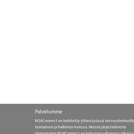
Palvelumme
M24Connect on kehitetty yhteistyössä terveydenhuoll
tuotannon ja hallinnon kanssa. Muista järjestelmistä
riippumaton M24Connect on kokonaisvaltainen ratkaisu