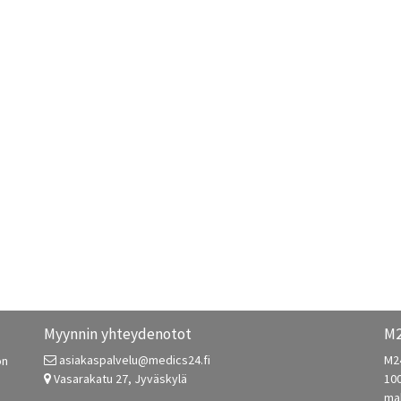
Myynnin yhteydenotot
M2
asiakaspalvelu@medics24.fi
M2
on
Vasarakatu 27, Jyväskylä
10
mak